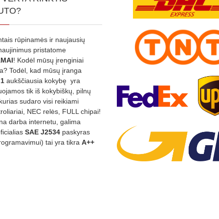
UTO?
ntais rūpinamės ir naujausių
tnaujinimus pristatome
MAI
! Kodėl mūsų įrenginiai
na? Todėl, kad mūsų įranga
:1
aukščiausia kokybę yra
ojamos tik iš kokybiškų, pilnų
kurias sudaro visi reikiami
roliariai, NEC relės, FULL chipai!
rina darba internetu, galima
oficialias
SAE J2534
paskyras
rogramavimui) tai yra tikra
A++