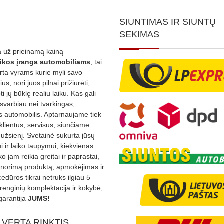
SIUNTIMAS IR SIUNTŲ
SEKIMAS
 už prieinamą kainą
ikos
įranga automobiliams
, tai
irta vyrams kurie myli savo
us, nori juos pilnai prižiūrėti,
ti jų būklę realiu laiku. Kas gali
 svarbiau nei tvarkingas,
as automobilis. Aptarnaujame tiek
 klientus, servisus, siunčiame
į užsienį. Svetainė sukurta jūsų
 ir laiko taupymui, kiekvienas
ko jam reikia greitai ir paprastai,
s norimą produktą, apmokėjimas ir
edūros tikrai netruks ilgiau 5
Įrenginių komplektacija ir kokybė,
garantija
JUMS!
 VERTA RINKTIS