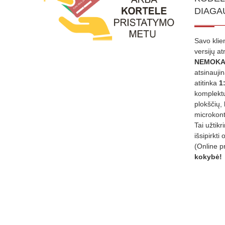
DIAGA
Savo klie
versijų a
NEMOKA
atsinauji
atitinka
1
komplektu
plokščių, 
microkont
Tai užtik
išsipirkti 
(Online p
kokybė!