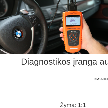
Skip
to
content
Diagnostikos įranga a
NAUJIE
Žyma:
1:1