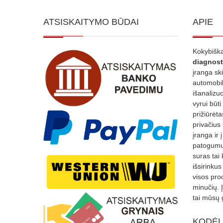
ATSISKAITYMO BŪDAI
APIE
Kokybiška
diagnost
įranga sk
automobili
išanalizuo
vyrui būti
prižiūrėt
privačius
įranga ir 
patogumui
suras tai 
išsirinku
visos proc
minučių. 
tai mūsų 
KODĖL