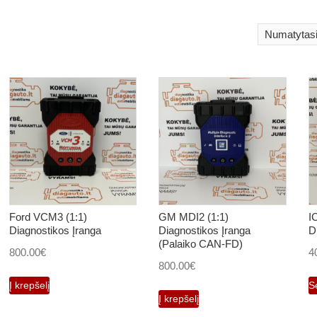
Ford VCM3 (1:1)
GM MDI2 (1:1)
I
Diagnostikos Įranga
Diagnostikos Įranga
D
(Palaiko CAN-FD)
800.00
€
4
800.00
€
Į krepšelį
S
Į krepšelį