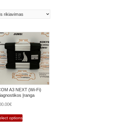
COM A3 NEXT (Wi-Fi)
iagnostikos Įranga
00.00
€
elect options