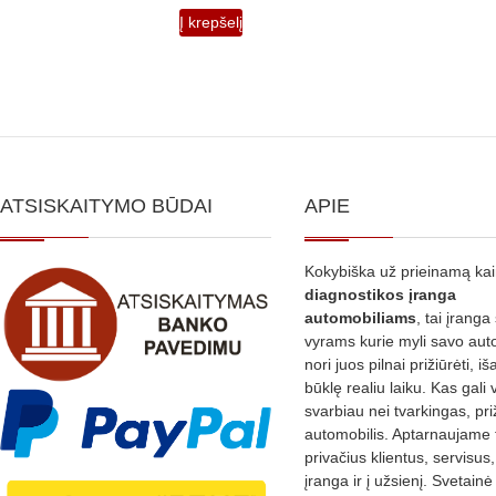
Į krepšelį
ATSISKAITYMO BŪDAI
APIE
Kokybiška už prieinamą ka
diagnostikos
įranga
automobiliams
, tai įranga 
vyrams kurie myli savo aut
nori juos pilnai prižiūrėti, iš
būklę realiu laiku. Kas gali 
svarbiau nei tvarkingas, pri
automobilis. Aptarnaujame 
privačius klientus, servisus
įranga ir į užsienį. Svetain