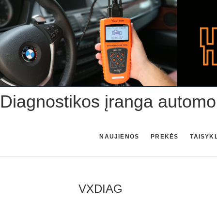
Skip
to
content
Diagnostikos įranga automo
NAUJIENOS
PREKĖS
TAISYK
VXDIAG