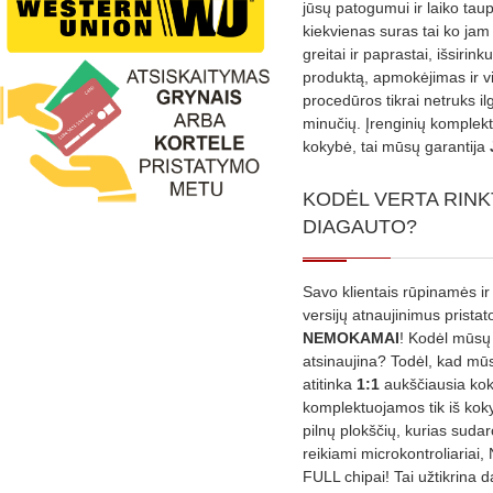
jūsų patogumui ir laiko tau
kiekvienas suras tai ko jam 
greitai ir paprastai, išsirin
produktą, apmokėjimas ir v
procedūros tikrai netruks il
minučių. Įrenginių komplekta
kokybė, tai mūsų garantija
KODĖL VERTA RINK
DIAGAUTO?
Savo klientais rūpinamės ir
versijų atnaujinimus prista
NEMOKAMAI
! Kodėl mūsų 
atsinaujina? Todėl, kad mū
atitinka
1:1
aukščiausia ko
komplektuojamos tik iš kok
pilnų plokščių, kurias sudar
reikiami microkontroliariai,
FULL chipai! Tai užtikrina 