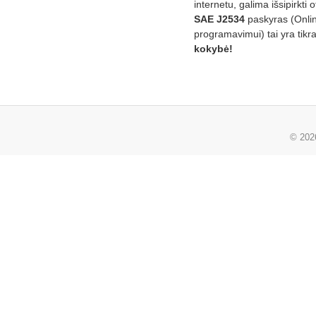
internetu, galima išsipirkti o
SAE J2534
paskyras (Onli
programavimui) tai yra tikr
kokybė!
© 20