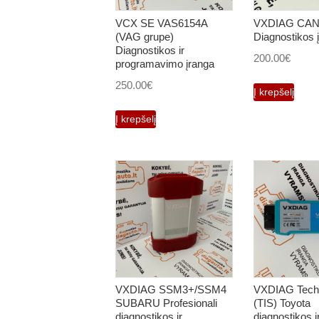
VCX SE VAS6154A
VXDIAG CAN
(VAG grupe)
Diagnostikos 
Diagnostikos ir
200.00
€
programavimo įranga
250.00
€
Į krepšelį
Į krepšelį
VXDIAG SSM3+/SSM4
VXDIAG Tech
SUBARU Profesionali
(TIS) Toyota
diagnostikos ir
diagnostikos i