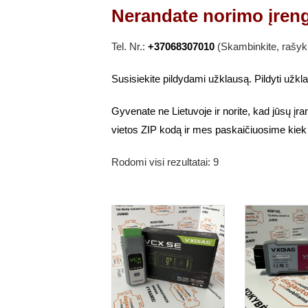
Nerandate norimo įren
Tel. Nr.:
+37068307010
(Skambinkite, rašyk
Susisiekite pildydami užklausą. Pildyti užk
Gyvenate ne Lietuvoje ir norite, kad jūsų įr
vietos ZIP kodą ir mes paskaičiuosime kiek
Rodomi visi rezultatai: 9