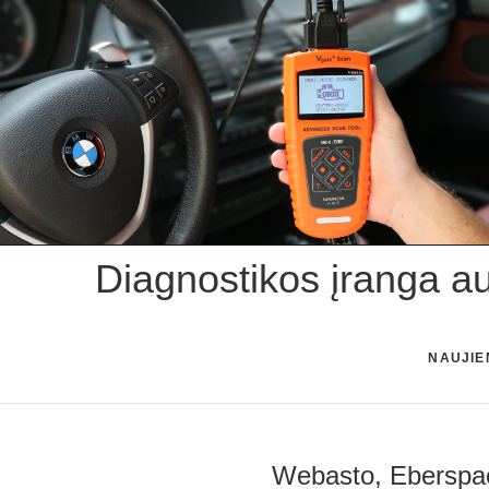
Skip
to
content
Diagnostikos įranga a
NAUJIE
Webasto, Eberspa