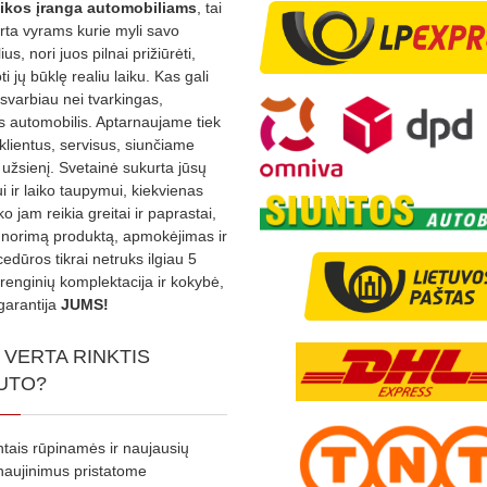
ikos
įranga automobiliams
, tai
irta vyrams kurie myli savo
us, nori juos pilnai prižiūrėti,
ti jų būklę realiu laiku. Kas gali
 svarbiau nei tvarkingas,
as automobilis. Aptarnaujame tiek
 klientus, servisus, siunčiame
į užsienį. Svetainė sukurta jūsų
 ir laiko taupymui, kiekvienas
ko jam reikia greitai ir paprastai,
s norimą produktą, apmokėjimas ir
edūros tikrai netruks ilgiau 5
Įrenginių komplektacija ir kokybė,
garantija
JUMS!
 VERTA RINKTIS
UTO?
ntais rūpinamės ir naujausių
tnaujinimus pristatome