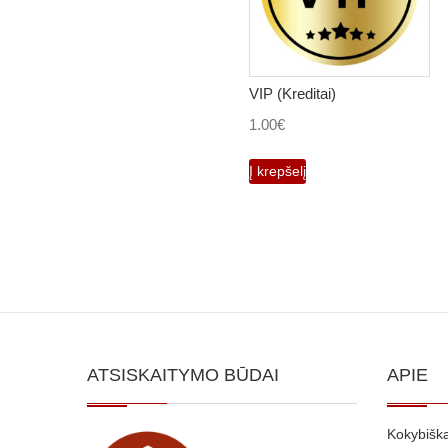
VIP (Kreditai)
1.00
€
Į krepšelį
ATSISKAITYMO BŪDAI
APIE
Kokybiška