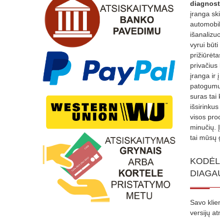
diagnost
įranga sk
automobili
išanalizuo
vyrui būti
prižiūrėt
privačius
įranga ir 
patogumui
suras tai 
išsirinku
visos proc
minučių. 
tai mūsų 
KODĖL
DIAGA
Savo klie
versijų a