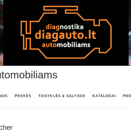
utomobiliams
NOS
PREKĖS
TAISYKLĖS & SĄLYGOS
KATALOGAI
PR
cher