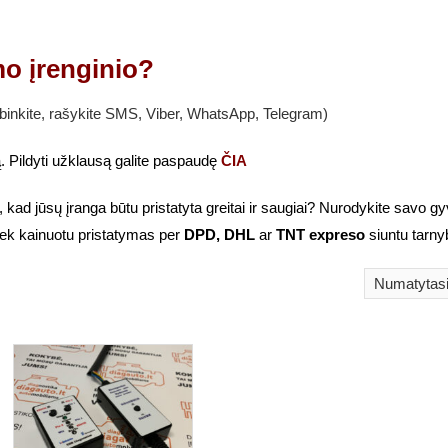
o įrenginio?
nkite, rašykite SMS, Viber, WhatsApp, Telegram)
. Pildyti užklausą galite paspaudę
ČIA
, kad jūsų įranga būtu pristatyta greitai ir saugiai? Nurodykite savo
ek kainuotu pristatymas per
DPD, DHL
ar
TNT expreso
siuntu tarny